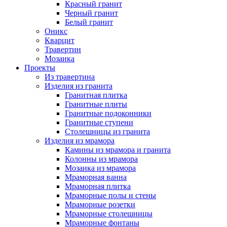
Красный гранит
Черный гранит
Белый гранит
Оникс
Кварцит
Травертин
Мозаика
Проекты
Из травертина
Изделия из гранита
Гранитная плитка
Гранитные плиты
Гранитные подоконники
Гранитные ступени
Столешницы из гранита
Изделия из мрамора
Камины из мрамора и гранита
Колонны из мрамора
Мозаика из мрамора
Мраморная ванна
Мраморная плитка
Мраморные полы и стены
Мраморные розетки
Мраморные столешницы
Мраморные фонтаны