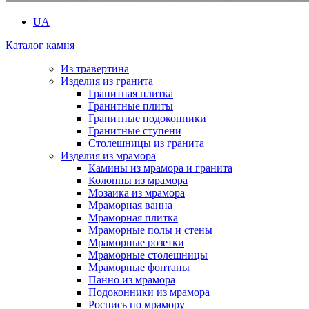
UA
Каталог камня
Из травертина
Изделия из гранита
Гранитная плитка
Гранитные плиты
Гранитные подоконники
Гранитные ступени
Столешницы из гранита
Изделия из мрамора
Камины из мрамора и гранита
Колонны из мрамора
Мозаика из мрамора
Мраморная ванна
Мраморная плитка
Мраморные полы и стены
Мраморные розетки
Мраморные столешницы
Мраморные фонтаны
Панно из мрамора
Подоконники из мрамора
Роспись по мрамору