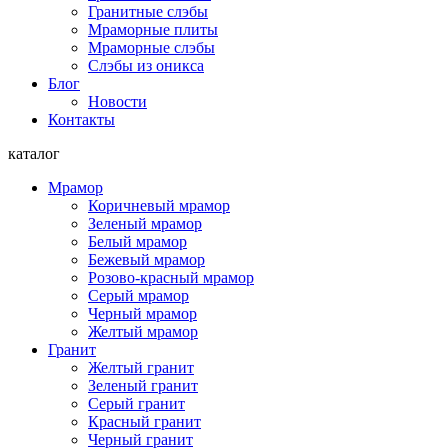
Гранитные слэбы
Мраморные плиты
Мраморные слэбы
Слэбы из оникса
Блог
Новости
Контакты
каталог
Мрамор
Коричневый мрамор
Зеленый мрамор
Белый мрамор
Бежевый мрамор
Розово-красный мрамор
Серый мрамор
Черный мрамор
Желтый мрамор
Гранит
Желтый гранит
Зеленый гранит
Серый гранит
Красный гранит
Черный гранит