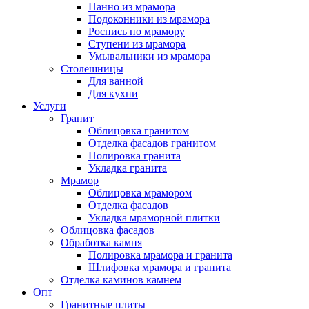
Панно из мрамора
Подоконники из мрамора
Роспись по мрамору
Ступени из мрамора
Умывальники из мрамора
Столешницы
Для ванной
Для кухни
Услуги
Гранит
Облицовка гранитом
Отделка фасадов гранитом
Полировка гранита
Укладка гранита
Мрамор
Облицовка мрамором
Отделка фасадов
Укладка мраморной плитки
Облицовка фасадов
Обработка камня
Полировка мрамора и гранита
Шлифовка мрамора и гранита
Отделка каминов камнем
Опт
Гранитные плиты