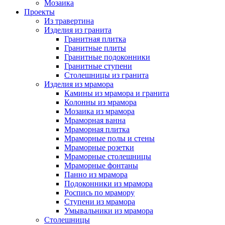
Мозаика
Проекты
Из травертина
Изделия из гранита
Гранитная плитка
Гранитные плиты
Гранитные подоконники
Гранитные ступени
Столешницы из гранита
Изделия из мрамора
Камины из мрамора и гранита
Колонны из мрамора
Мозаика из мрамора
Мраморная ванна
Мраморная плитка
Мраморные полы и стены
Мраморные розетки
Мраморные столешницы
Мраморные фонтаны
Панно из мрамора
Подоконники из мрамора
Роспись по мрамору
Ступени из мрамора
Умывальники из мрамора
Столешницы