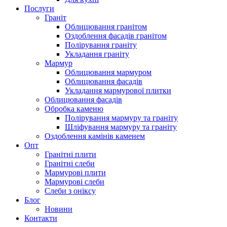
Послуги
Граніт
Облицювання гранітом
Оздоблення фасадів гранітом
Полірування граніту
Укладання граніту
Мармур
Облицювання мармуром
Облицювання фасадів
Укладання мармурової плитки
Облицювання фасадів
Обробка каменю
Полірування мармуру та граніту
Шліфування мармуру та граніту
Оздоблення камінів каменем
Опт
Гранітні плити
Гранітні слеби
Мармурові плити
Мармурові слеби
Слеби з оніксу
Блог
Новини
Контакти