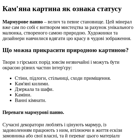
Кам'яна картина як ознака статусу
Мармурове панно
– велич та певне становище. Цей мінерал
вже сам по собі є витвором мистецтва за рахунок унікального
малюнка, створеного самою природою. Художники та
дизайнери навчилися вдягати цю красу в чудові зображення.
Що можна прикрасити природною картиною?
Твори з гірських порід зовсім незвичайні і можуть бути
окрасою різних частин інтер'єру:
Стіни, підлоги, стільниці, сходи приміщення.
Кам'яні килими.
Дзеркала та шафи.
Каміни.
Ванні кімнати.
Переваги мармурові панно.
Сучасні декоратори люблять і цінують мармур, із
задоволенням працюють з ним, втілюючи в життя ескізи
замовника або свої власні, та й переваг цього матеріалу