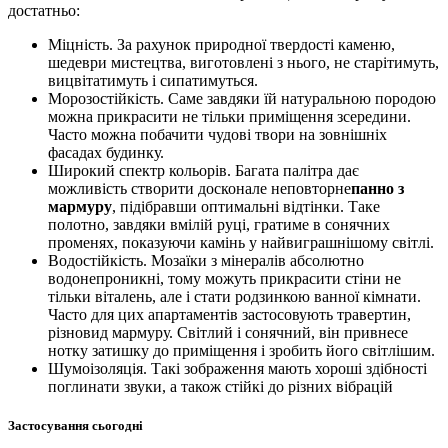
достатньо:
Міцність. За рахунок природної твердості каменю,
шедеври мистецтва, виготовлені з нього, не старітимуть,
вицвітатимуть і сипатимуться.
Морозостійкість. Саме завдяки їй натуральною породою
можна прикрасити не тільки приміщення зсередини.
Часто можна побачити чудові твори на зовнішніх
фасадах будинку.
Широкий спектр кольорів. Багата палітра дає
можливість створити досконале неповторне
панно з
мармуру
, підібравши оптимальні відтінки. Таке
полотно, завдяки вмілій руці, гратиме в сонячних
променях, показуючи камінь у найвиграшнішому світлі.
Водостійкість. Мозаїки з мінералів абсолютно
водонепроникні, тому можуть прикрасити стіни не
тільки віталень, але і стати родзинкою ванної кімнати.
Часто для цих апартаментів застосовують травертин,
різновид мармуру. Світлий і сонячний, він привнесе
нотку затишку до приміщення і зробить його світлішим.
Шумоізоляція. Такі зображення мають хороші здібності
поглинати звуки, а також стійкі до різних вібрацій
Застосування сьогодні