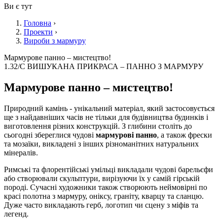
Ви є тут
Головна
›
Проекти
›
Вироби з мармуру
Мармурове панно – мистецтво!
1.32/С ВИШУКАНА ПРИКРАСА – ПАННО З МАРМУРУ
Мармурове панно – мистецтво!
Природний камінь - унікальний матеріал, який застосовується
ще з найдавніших часів не тільки для будівництва будинків і
виготовлення різних конструкцій. З глибини століть до
сьогодні збереглися чудові
мармурові панно
, а також фрески
та мозаїки, викладені з інших різноманітних натуральних
мінералів.
Римські та флорентійські умільці викладали чудові барельєфи
або створювали скульптури, вирізуючи їх у самій гірській
породі. Сучасні художники також створюють неймовірні по
красі полотна з мармуру, оніксу, граніту, кварцу та сланцю.
Дуже часто викладають герб, логотип чи сцену з міфів та
легенд.