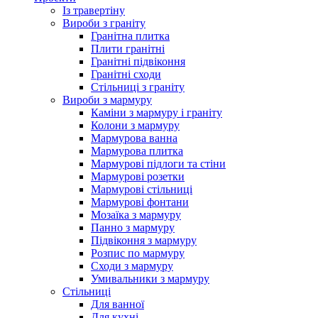
Із травертіну
Вироби з граніту
Гранітна плитка
Плити гранітні
Гранітні підвіконня
Гранітні сходи
Стільниці з граніту
Вироби з мармуру
Каміни з мармуру і граніту
Колони з мармуру
Мармурова ванна
Мармурова плитка
Мармурові підлоги та стіни
Мармурові розетки
Мармурові стільниці
Мармурові фонтани
Мозаїка з мармуру
Панно з мармуру
Підвіконня з мармуру
Розпис по мармуру
Сходи з мармуру
Умивальники з мармуру
Стільниці
Для ванної
Для кухні