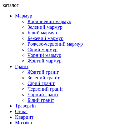
каталог
Мармур
Коричневий мармур
Зелений мармур
Білий мармур
Бежевий мармур
Рожево-червоний мармур
Сірий мармур
Чорний мармур
Жовтий мармур
Граніт
Жовтий граніт
Зелений граніт
Сірий граніт
Червоний граніт
Чорний граніт
Білий граніт
Травертін
Онікс
Кварцит
Мозаїка