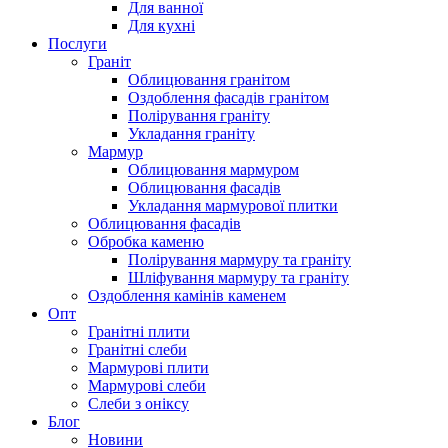
Для ванної
Для кухні
Послуги
Граніт
Облицювання гранітом
Оздоблення фасадів гранітом
Полірування граніту
Укладання граніту
Мармур
Облицювання мармуром
Облицювання фасадів
Укладання мармурової плитки
Облицювання фасадів
Обробка каменю
Полірування мармуру та граніту
Шліфування мармуру та граніту
Оздоблення камінів каменем
Опт
Гранітні плити
Гранітні слеби
Мармурові плити
Мармурові слеби
Слеби з оніксу
Блог
Новини