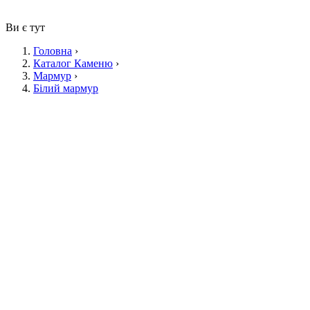
Ви є тут
Головна
›
Каталог Каменю
›
Мармур
›
Білий мармур