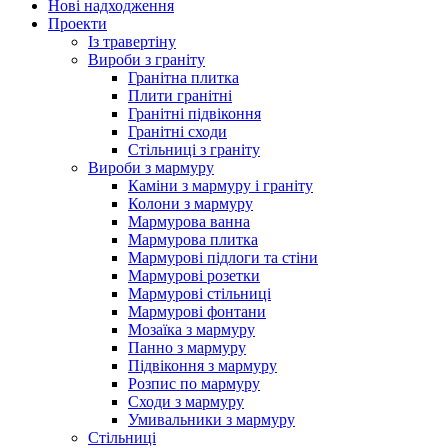
Нові надходження
Проекти
Із травертіну
Вироби з граніту
Гранітна плитка
Плити гранітні
Гранітні підвіконня
Гранітні сходи
Стільниці з граніту
Вироби з мармуру
Каміни з мармуру і граніту
Колони з мармуру
Мармурова ванна
Мармурова плитка
Мармурові підлоги та стіни
Мармурові розетки
Мармурові стільниці
Мармурові фонтани
Мозаїка з мармуру
Панно з мармуру
Підвіконня з мармуру
Розпис по мармуру
Сходи з мармуру
Умивальники з мармуру
Стільниці