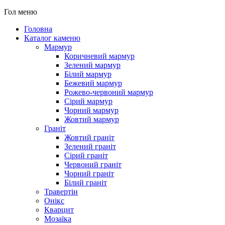
Гол меню
Головна
Каталог каменю
Мармур
Коричневий мармур
Зелений мармур
Білий мармур
Бежевий мармур
Рожево-червоний мармур
Сірий мармур
Чорний мармур
Жовтий мармур
Граніт
Жовтий граніт
Зелений граніт
Сірий граніт
Червоний граніт
Чорний граніт
Білий граніт
Травертін
Онікс
Кварцит
Мозаїка